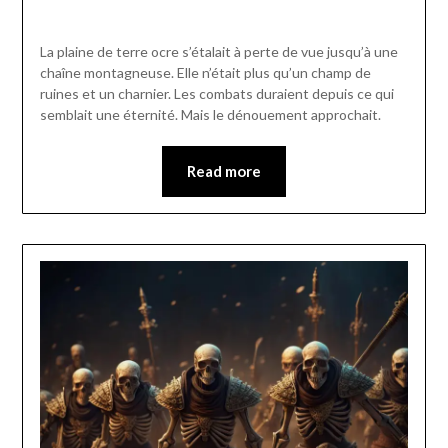
Posted
by
on
Pascal
La plaine de terre ocre s’étalait à perte de vue jusqu’à une
22/02/2024
Vanpée
chaîne montagneuse. Elle n’était plus qu’un champ de
ruines et un charnier. Les combats duraient depuis ce qui
semblait une éternité. Mais le dénouement approchait.
Read more