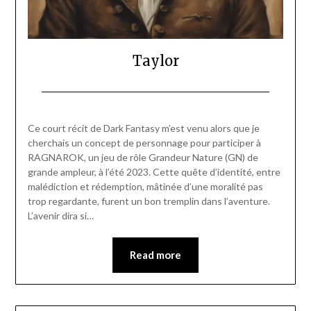
Taylor
Posted
by
on
Pascal
Ce court récit de Dark Fantasy m’est venu alors que je
19/10/2023
Vanpée
cherchais un concept de personnage pour participer à
RAGNAROK, un jeu de rôle Grandeur Nature (GN) de
grande ampleur, à l’été 2023. Cette quête d’identité, entre
malédiction et rédemption, mâtinée d’une moralité pas
trop regardante, furent un bon tremplin dans l’aventure.
L’avenir dira si…
Read more