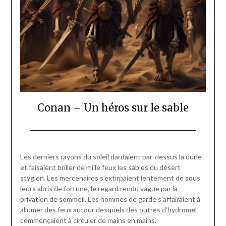
Conan – Un héros sur le sable
Posted
by
on
Pascal
Les derniers rayons du soleil dardaient par-dessus la dune
18/01/2024
Vanpée
et faisaient briller de mille feux les sables du désert
stygien. Les mercenaires s’extirpaient lentement de sous
leurs abris de fortune, le regard rendu vague par la
privation de sommeil. Les hommes de garde s’affairaient à
allumer des feux autour desquels des outres d’hydromel
commençaient à circuler de mains en mains.