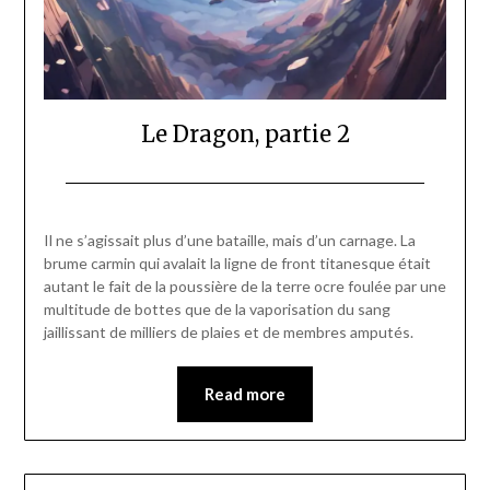
Le Dragon, partie 2
Posted
by
on
Pascal
Il ne s’agissait plus d’une bataille, mais d’un carnage. La
21/03/2024
Vanpée
brume carmin qui avalait la ligne de front titanesque était
autant le fait de la poussière de la terre ocre foulée par une
multitude de bottes que de la vaporisation du sang
jaillissant de milliers de plaies et de membres amputés.
Read more