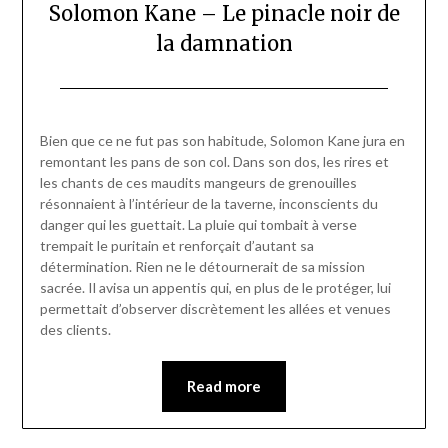
Solomon Kane – Le pinacle noir de
la damnation
Posted
by
on
Pascal
Bien que ce ne fut pas son habitude, Solomon Kane jura en
18/07/2024
Vanpée
remontant les pans de son col. Dans son dos, les rires et
les chants de ces maudits mangeurs de grenouilles
résonnaient à l’intérieur de la taverne, inconscients du
danger qui les guettait. La pluie qui tombait à verse
trempait le puritain et renforçait d’autant sa
détermination. Rien ne le détournerait de sa mission
sacrée. Il avisa un appentis qui, en plus de le protéger, lui
permettait d’observer discrètement les allées et venues
des clients.
Read more