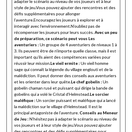
adapter le scénario au niveau de vos joueurs et à leur
style de jeu.Vous pouvez ajouter des rencontres et des
défis supplémentaires pour allonger
l’aventure.Encouragez les joueurs à explorer et à
interagir avec l’environnement.N’oubliez pas de
récompenser les joueurs pour leurs succès.
Avec un peu
de préparation, ce scénario peut vous
Les
aventuriers :
Un groupe de 4 aventuriers de niveaux 1 à
3. Ils peuvent être de n’importe quelle classe, mais il est
important qu’ils aient des compétences variées pour
réussir leur mission.
Le vieil ermite :
Un vieil homme
sage qui connaît la légende du village englouti et de la
malédiction. Il peut donner des conseils aux aventuriers
et les orienter dans leur quête.
Le chef gobelin :
Un
gobelin chaman rusé et puissant qui dirige la bande de
gobelins qui a volé le Cristal d’Helmstead.
Le sorcier
maléfique :
Un sorcier puissant et maléfique qui a lancé
la malédiction sur le village d’Helmstead. Il est le
principal antagoniste de l’aventure.
Conseils au Meneur
de Jeu :
N’hésitez pas à adapter le scénario au niveau de
vos joueurs et à leur style de jeu.Vous pouvez ajouter
des rencontres et des défis supplémentaires pour