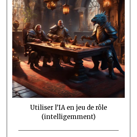
Utiliser l’IA en jeu de rôle
(intelligemment)
Posted
by