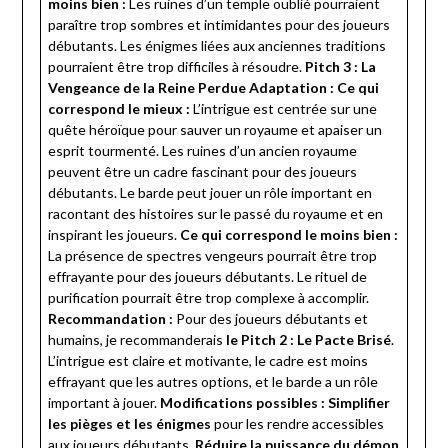
moins bien :
Les ruines d’un temple oublié pourraient
paraître trop sombres et intimidantes pour des joueurs
débutants. Les énigmes liées aux anciennes traditions
pourraient être trop difficiles à résoudre.
Pitch 3 : La
Vengeance de la Reine Perdue
Adaptation :
Ce qui
correspond le mieux :
L’intrigue est centrée sur une
quête héroïque pour sauver un royaume et apaiser un
esprit tourmenté. Les ruines d’un ancien royaume
peuvent être un cadre fascinant pour des joueurs
débutants. Le barde peut jouer un rôle important en
racontant des histoires sur le passé du royaume et en
inspirant les joueurs.
Ce qui correspond le moins bien :
La présence de spectres vengeurs pourrait être trop
effrayante pour des joueurs débutants. Le rituel de
purification pourrait être trop complexe à accomplir.
Recommandation :
Pour des joueurs débutants et
humains, je recommanderais
le Pitch 2 : Le Pacte Brisé
.
L’intrigue est claire et motivante, le cadre est moins
effrayant que les autres options, et le barde a un rôle
important à jouer.
Modifications possibles :
Simplifier
les pièges et les énigmes
pour les rendre accessibles
aux joueurs débutants.
Réduire la puissance du démon