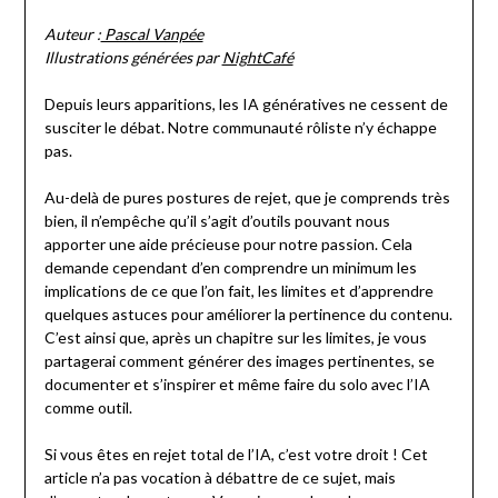
on
Pascal
Auteur :
Pascal Vanpée
20/06/2024
Vanpée
Illustrations générées par
NightCafé
Depuis leurs apparitions, les IA génératives ne cessent de
susciter le débat. Notre communauté rôliste n’y échappe
pas.
Au-delà de pures postures de rejet, que je comprends très
bien, il n’empêche qu’il s’agit d’outils pouvant nous
apporter une aide précieuse pour notre passion. Cela
demande cependant d’en comprendre un minimum les
implications de ce que l’on fait, les limites et d’apprendre
quelques astuces pour améliorer la pertinence du contenu.
C’est ainsi que, après un chapitre sur les limites, je vous
partagerai comment générer des images pertinentes, se
documenter et s’inspirer et même faire du solo avec l’IA
comme outil.
Si vous êtes en rejet total de l’IA, c’est votre droit ! Cet
article n’a pas vocation à débattre de ce sujet, mais