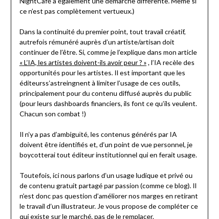
NightCafé a également une démarche différente. Même si
ce n’est pas complètement vertueux.)
Dans la continuité du premier point, tout travail créatif,
autrefois rémunéré auprès d’un artiste/artisan doit
continuer de l’être. Si, comme je l’explique dans mon article
« L’IA, les artistes doivent-ils avoir peur ? »
, l’IA recèle des
opportunités pour les artistes. Il est important que les
éditeurss’astreingnent à limiter l’usage de ces outils,
principalement pour du contenu diffusé auprès du public
(pour leurs dashboards financiers, ils font ce qu’ils veulent.
Chacun son combat !)
Il n’y a pas d’ambiguïté, les contenus générés par IA
doivent être identifiés et, d’un point de vue personnel, je
boycotterai tout éditeur institutionnel qui en ferait usage.
Toutefois, ici nous parlons d’un usage ludique et privé ou
de contenu gratuit partagé par passion (comme ce blog). Il
n’est donc pas question d’améliorer nos marges en retirant
le travail d’un illustrateur. Je vous propose de compléter ce
qui existe sur le marché, pas de le remplacer.