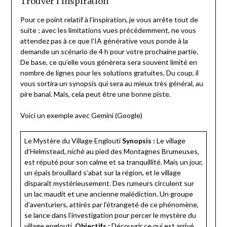
Trouver l’inspiration
Pour ce point relatif à l’inspiration, je vous arrête tout de
suite ; avec les limitations vues précédemment, ne vous
attendez pas à ce que l’IA générative vous ponde à la
demande un scénario de 4 h pour votre prochaine partie.
De base, ce qu’elle vous génèrera sera souvent limité en
nombre de lignes pour les solutions gratuites. Du coup, il
vous sortira un synopsis qui sera au mieux très général, au
pire banal. Mais, cela peut être une bonne piste.
Voici un exemple avec Gemini (Google)
Le Mystère du Village Englouti
Synopsis :
Le village
d’Helmstead, niché au pied des Montagnes Brumeuses,
est réputé pour son calme et sa tranquillité. Mais un jour,
un épais brouillard s’abat sur la région, et le village
disparaît mystérieusement. Des rumeurs circulent sur
un lac maudit et une ancienne malédiction. Un groupe
d’aventuriers, attirés par l’étrangeté de ce phénomène,
se lance dans l’investigation pour percer le mystère du
village englouti.
Objectifs :
Découvrir ce qui est arrivé