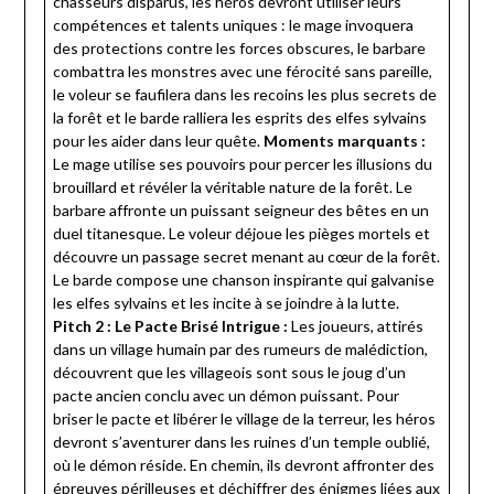
chasseurs disparus, les héros devront utiliser leurs
compétences et talents uniques : le mage invoquera
des protections contre les forces obscures, le barbare
combattra les monstres avec une férocité sans pareille,
le voleur se faufilera dans les recoins les plus secrets de
la forêt et le barde ralliera les esprits des elfes sylvains
pour les aider dans leur quête.
Moments marquants :
Le mage utilise ses pouvoirs pour percer les illusions du
brouillard et révéler la véritable nature de la forêt. Le
barbare affronte un puissant seigneur des bêtes en un
duel titanesque. Le voleur déjoue les pièges mortels et
découvre un passage secret menant au cœur de la forêt.
Le barde compose une chanson inspirante qui galvanise
les elfes sylvains et les incite à se joindre à la lutte.
Pitch 2 : Le Pacte Brisé
Intrigue :
Les joueurs, attirés
dans un village humain par des rumeurs de malédiction,
découvrent que les villageois sont sous le joug d’un
pacte ancien conclu avec un démon puissant. Pour
briser le pacte et libérer le village de la terreur, les héros
devront s’aventurer dans les ruines d’un temple oublié,
où le démon réside. En chemin, ils devront affronter des
épreuves périlleuses et déchiffrer des énigmes liées aux