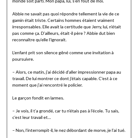
monde soit parti. Mon papa, lui, s’en fout de moi.
Abbie ne savait pas quoi répondre tellement la vie de ce
gamin était triste. Certains hommes étaient vraiment
irresponsables. Elle avait la certitude que Jerry, lui, n’était
pas comme ça. D’ailleurs, était-il père ? Abbie dut bien
reconnaître qu’elle l’ignorait.
L’enfant prit son silence gêné comme une invitation à
poursuivre.
– Alors, ce matin, j’ai décidé d’aller impressionner papa au
travail. De lui montrer ce dont j’étais capable. C’est à ce
moment que j’ai rencontré le policier.
Le garçon fondit en larmes.
– Je vois, il t’a grondé, car tu n’étais pas à l’école. Tu sais,
c’est leur travail et…
– Non, l’interrompit-il, le nez débordant de morve, je l’ai tué.