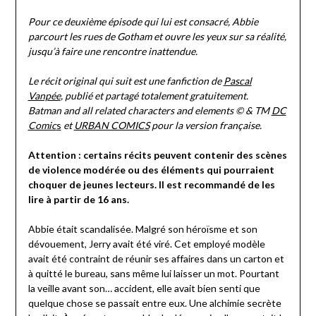
on
Pascal
Pour ce deuxième épisode qui lui est consacré, Abbie
07/03/2024
Vanpée
parcourt les rues de Gotham et ouvre les yeux sur sa réalité,
jusqu’à faire une rencontre inattendue.
Le récit original qui suit est une fanfiction de
Pascal
Vanpée
, publié et partagé totalement gratuitement.
Batman and all related characters and elements © & TM
DC
Comic
s
et
URBAN COMICS
pour la version française.
Attention : certains récits peuvent contenir des scènes
de violence modérée ou des éléments qui pourraient
choquer de jeunes lecteurs. Il est recommandé de les
lire à partir de 16 ans.
Abbie était scandalisée. Malgré son héroïsme et son
dévouement, Jerry avait été viré. Cet employé modèle
avait été contraint de réunir ses affaires dans un carton et
à quitté le bureau, sans même lui laisser un mot. Pourtant
la veille avant son… accident, elle avait bien senti que
quelque chose se passait entre eux. Une alchimie secrète