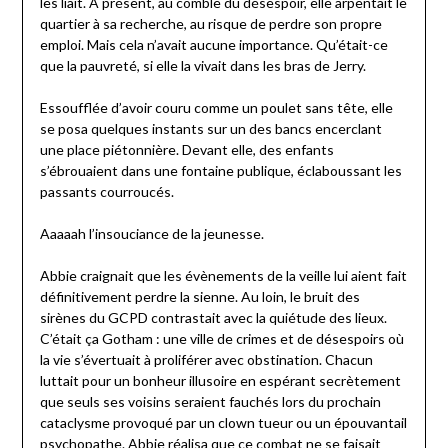
les liait. À présent, au comble du désespoir, elle arpentait le
quartier à sa recherche, au risque de perdre son propre
emploi. Mais cela n’avait aucune importance. Qu’était-ce
que la pauvreté, si elle la vivait dans les bras de Jerry.
Essoufflée d’avoir couru comme un poulet sans tête, elle
se posa quelques instants sur un des bancs encerclant
une place piétonnière. Devant elle, des enfants
s’ébrouaient dans une fontaine publique, éclaboussant les
passants courroucés.
Aaaaah l’insouciance de la jeunesse.
Abbie craignait que les évènements de la veille lui aient fait
définitivement perdre la sienne. Au loin, le bruit des
sirènes du GCPD contrastait avec la quiétude des lieux.
C’était ça Gotham : une ville de crimes et de désespoirs où
la vie s’évertuait à proliférer avec obstination. Chacun
luttait pour un bonheur illusoire en espérant secrètement
que seuls ses voisins seraient fauchés lors du prochain
cataclysme provoqué par un clown tueur ou un épouvantail
psychopathe. Abbie réalisa que ce combat ne se faisait