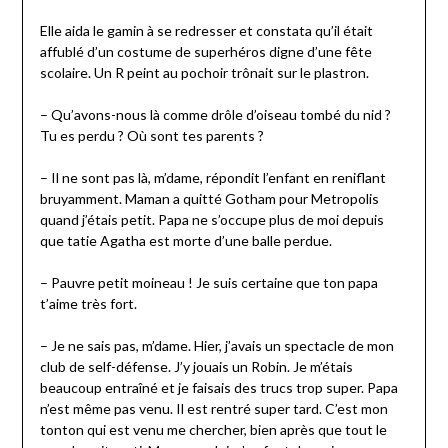
Elle aida le gamin à se redresser et constata qu’il était
affublé d’un costume de superhéros digne d’une fête
scolaire. Un R peint au pochoir trônait sur le plastron.
– Qu’avons-nous là comme drôle d’oiseau tombé du nid ?
Tu es perdu ? Où sont tes parents ?
– Il ne sont pas là, m’dame, répondit l’enfant en reniflant
bruyamment. Maman a quitté Gotham pour Metropolis
quand j’étais petit. Papa ne s’occupe plus de moi depuis
que tatie Agatha est morte d’une balle perdue.
– Pauvre petit moineau ! Je suis certaine que ton papa
t’aime très fort.
– Je ne sais pas, m’dame. Hier, j’avais un spectacle de mon
club de self-défense. J’y jouais un Robin. Je m’étais
beaucoup entraîné et je faisais des trucs trop super. Papa
n’est même pas venu. Il est rentré super tard. C’est mon
tonton qui est venu me chercher, bien après que tout le