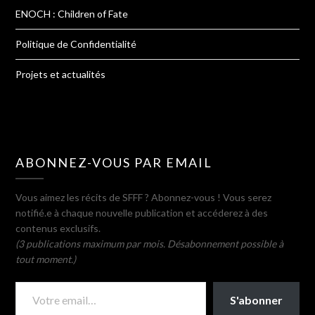
ENOCH : Children of Fate
Politique de Confidentialité
Projets et actualités
ABONNEZ-VOUS PAR EMAIL
Vous aimez les récits de SFFF ? Abonnez-vous ! Vous serez
notifié.e à chaque nouvelle publication et accéderez à des
contenus exclusifs.
(3 publications maximum par mois. Désabonnement possible à
tout moment.)
VOTRE EMAIL…
S'abonner