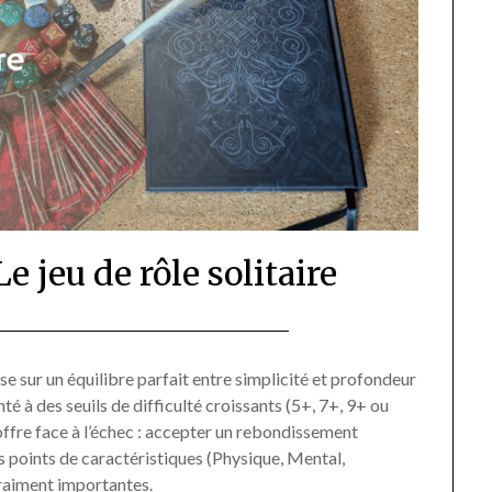
jeu de rôle solitaire
Posted
by
on
Pascal
ur un équilibre parfait entre simplicité et profondeur
é à des seuils de difficulté croissants (5+, 7+, 9+ ou
19/02/2026
Vanpée
l offre face à l’échec : accepter un rebondissement
s points de caractéristiques (Physique, Mental,
vraiment importantes.