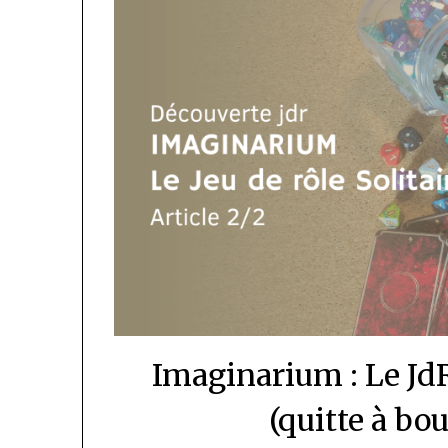
Imaginarium : Le JdR
(quitte à bo