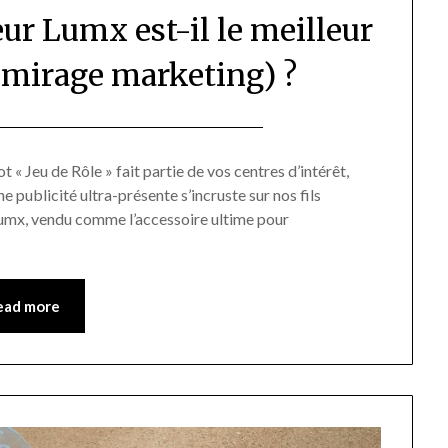
eur Lumx est-il le meilleur
 mirage marketing) ?
Posted
by
on
Pascal
t « Jeu de Rôle » fait partie de vos centres d’intérêt,
e publicité ultra-présente s’incruste sur nos fils
11/06/2026
Vanpée
Lumx, vendu comme l’accessoire ultime pour
ead more