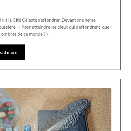
Posted
by
on
Pascal
l vit la Cité Céleste s’effondrer. Devant une herse
ussière : « Pour atteindre les cieux qui s’effondrent, quel
02/04/2026
Vanpée
les ombres de ce monde ? »
ead more