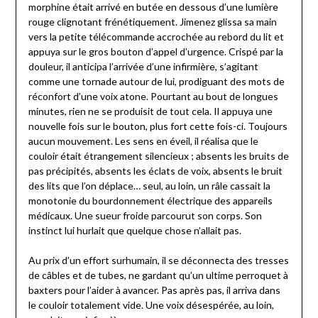
morphine était arrivé en butée en dessous d’une lumière
rouge clignotant frénétiquement. Jimenez glissa sa main
vers la petite télécommande accrochée au rebord du lit et
appuya sur le gros bouton d’appel d’urgence. Crispé par la
douleur, il anticipa l’arrivée d’une infirmière, s’agitant
comme une tornade autour de lui, prodiguant des mots de
réconfort d’une voix atone. Pourtant au bout de longues
minutes, rien ne se produisit de tout cela. Il appuya une
nouvelle fois sur le bouton, plus fort cette fois-ci. Toujours
aucun mouvement. Les sens en éveil, il réalisa que le
couloir était étrangement silencieux ; absents les bruits de
pas précipités, absents les éclats de voix, absents le bruit
des lits que l’on déplace… seul, au loin, un râle cassait la
monotonie du bourdonnement électrique des appareils
médicaux. Une sueur froide parcourut son corps. Son
instinct lui hurlait que quelque chose n’allait pas.
Au prix d’un effort surhumain, il se déconnecta des tresses
de câbles et de tubes, ne gardant qu’un ultime perroquet à
baxters pour l’aider à avancer. Pas après pas, il arriva dans
le couloir totalement vide. Une voix désespérée, au loin,