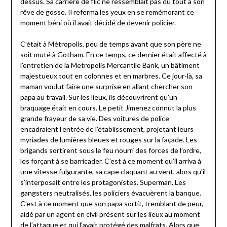
dessus. Sa carrière de flic ne ressemblait pas du tout à son
rêve de gosse. Il referma les yeux en se remémorant ce
moment béni où il avait décidé de devenir policier.
C’était à Métropolis, peu de temps avant que son père ne
soit muté à Gotham. En ce temps, ce dernier était affecté à
l’entretien de la Metropolis Mercantile Bank, un bâtiment
majestueux tout en colonnes et en marbres. Ce jour-là, sa
maman voulut faire une surprise en allant chercher son
papa au travail. Sur les lieux, ils découvrirent qu’un
braquage était en cours. Le petit Jimenez connut la plus
grande frayeur de sa vie. Des voitures de police
encadraient l’entrée de l’établissement, projetant leurs
myriades de lumières bleues et rouges sur la façade. Les
brigands sortirent sous le feu nourri des forces de l’ordre,
les forçant à se barricader. C’est à ce moment qu’il arriva à
une vitesse fulgurante, sa cape claquant au vent, alors qu’il
s’interposait entre les protagonistes. Superman. Les
gangsters neutralisés, les policiers évacuèrent la banque.
C’est à ce moment que son papa sortit, tremblant de peur,
aidé par un agent en civil présent sur les lieux au moment
de l’attaque et qui l’avait protégé des malfrats. Alors que