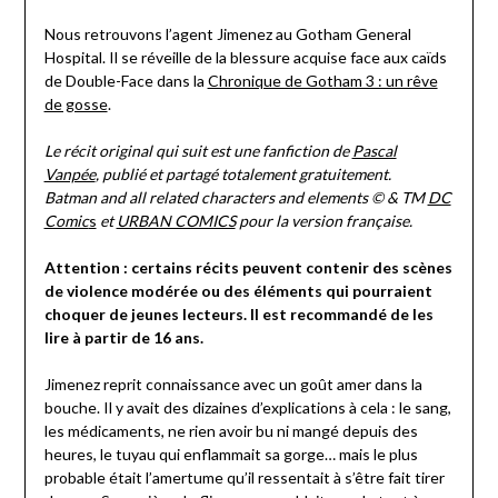
on
Pascal
Nous retrouvons l’agent Jimenez au Gotham General
04/04/2024
Vanpée
Hospital. Il se réveille de la blessure acquise face aux caïds
de Double-Face dans la
Chronique de Gotham 3 : un rêve
de gosse
.
Le récit original qui suit est une fanfiction de
Pascal
Vanpée
, publié et partagé totalement gratuitement.
Batman and all related characters and elements © & TM
DC
Comic
s
et
URBAN COMICS
pour la version française.
Attention : certains récits peuvent contenir des scènes
de violence modérée ou des éléments qui pourraient
choquer de jeunes lecteurs. Il est recommandé de les
lire à partir de 16 ans.
Jimenez reprit connaissance avec un goût amer dans la
bouche. Il y avait des dizaines d’explications à cela : le sang,
les médicaments, ne rien avoir bu ni mangé depuis des
heures, le tuyau qui enflammait sa gorge… mais le plus
probable était l’amertume qu’il ressentait à s’être fait tirer