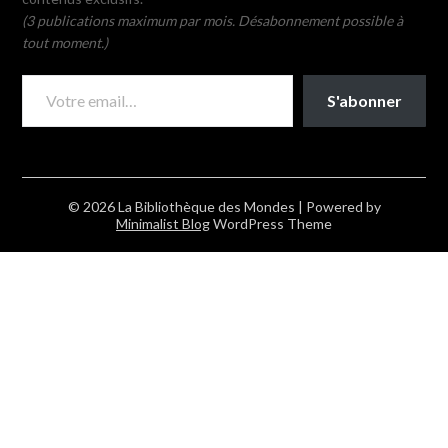
(3 publications maximum par mois. Désabonnement possible à
tout moment.)
VOTRE EMAIL…
S'abonner
© 2026 La Bibliothèque des Mondes
| Powered by
Minimalist Blog
WordPress Theme