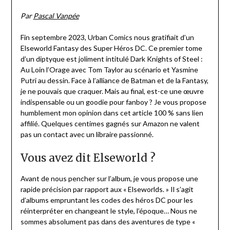
on
Pascal
Par
Pascal Vanpée
23/11/2023
Vanpée
Fin septembre 2023, Urban Comics nous gratifiait d’un
Elseworld Fantasy des Super Héros DC. Ce premier tome
d’un diptyque est joliment intitulé Dark Knights of Steel :
Au Loin l’Orage avec Tom Taylor au scénario et Yasmine
Putri au dessin. Face à l’alliance de Batman et de la Fantasy,
je ne pouvais que craquer. Mais au final, est-ce une œuvre
indispensable ou un goodie pour fanboy ? Je vous propose
humblement mon opinion dans cet article 100 % sans lien
affilié. Quelques centimes gagnés sur Amazon ne valent
pas un contact avec un libraire passionné.
Vous avez dit Elseworld ?
Avant de nous pencher sur l’album, je vous propose une
rapide précision par rapport aux « Elseworlds. » Il s’agit
d’albums empruntant les codes des héros DC pour les
réinterpréter en changeant le style, l’époque… Nous ne
sommes absolument pas dans des aventures de type «