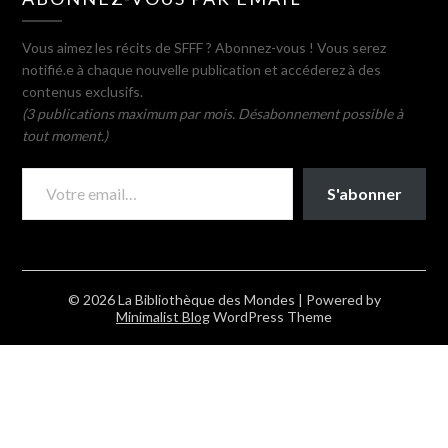
Vous aimez les récits de SFFF ? Abonnez-vous ! Vous serez
notifié.e à chaque nouvelle publication et accéderez à des
contenus exclusifs.
(3 publications maximum par mois. Désabonnement possible à
tout moment.)
VOTRE EMAIL…
S'abonner
© 2026 La Bibliothèque des Mondes
| Powered by
Minimalist Blog
WordPress Theme